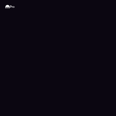
Kraken
Pro