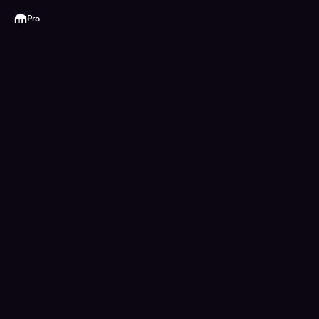
Kraken
Pro