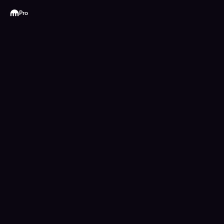
Kraken
Pro