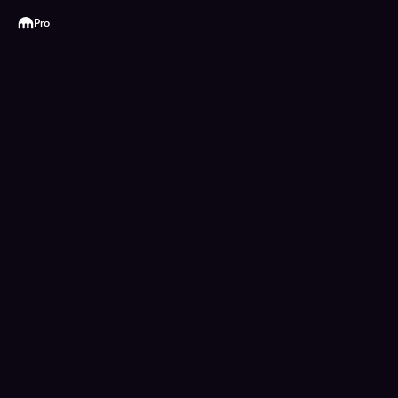
Kraken
Pro