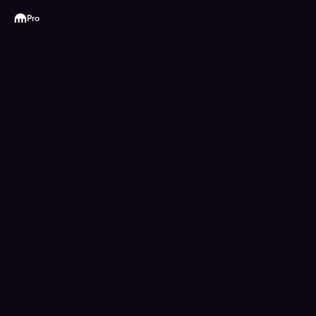
Kraken
Pro