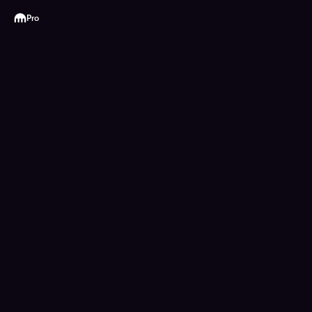
Kraken
Pro