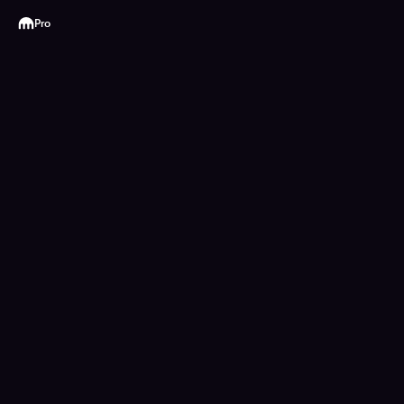
Kraken
Pro