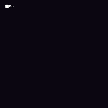
Kraken
Pro