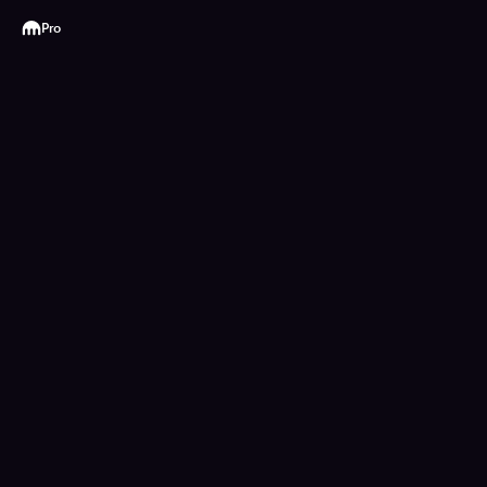
Kraken
Pro