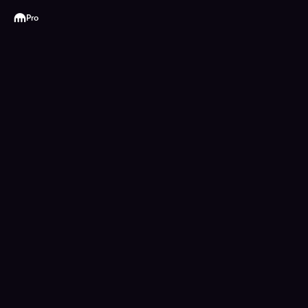
Kraken
Pro