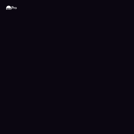
Kraken
Pro