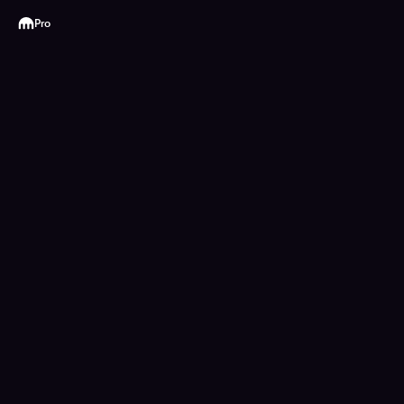
Kraken
Pro