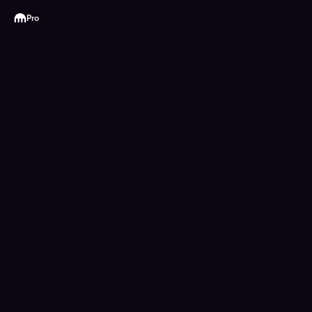
Kraken
Pro