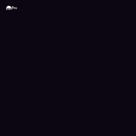
Kraken
Pro