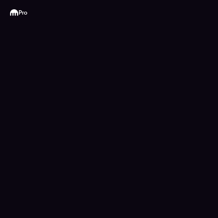
Kraken
Pro