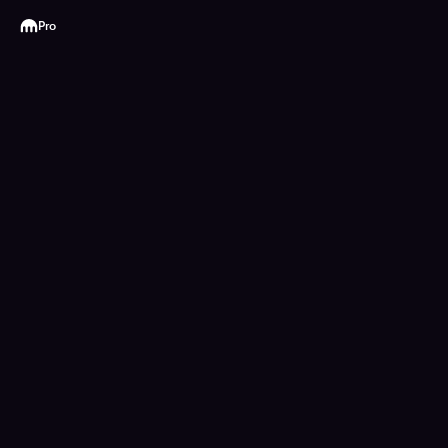
Kraken
Pro