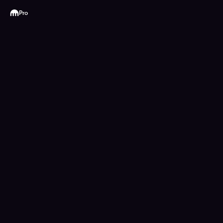
Kraken
Pro