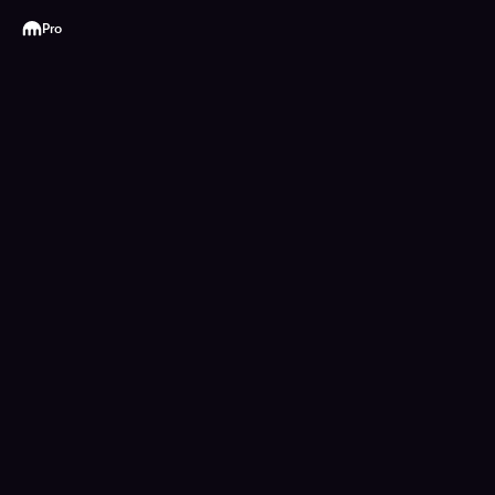
Kraken
Pro