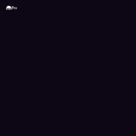
Kraken
Pro