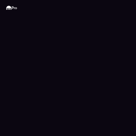
Kraken
Pro