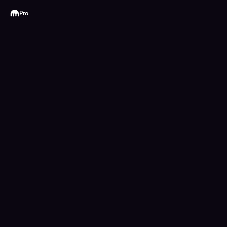
Kraken
Pro