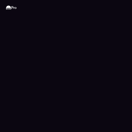
Kraken
Pro