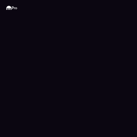
Kraken
Pro