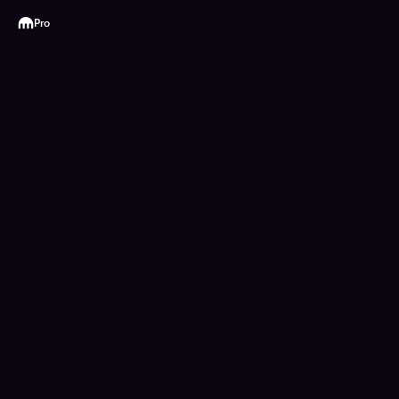
Kraken
Pro