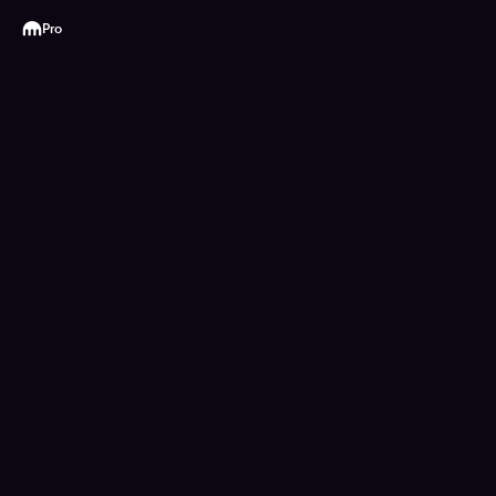
Kraken
Pro