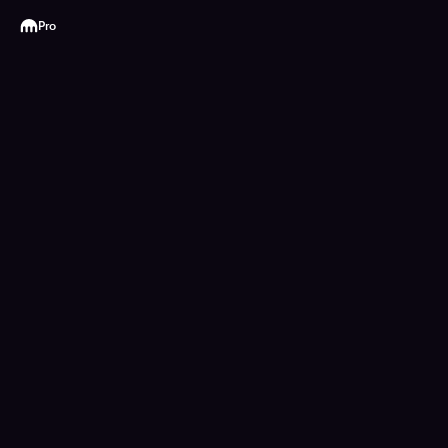
Kraken
Pro