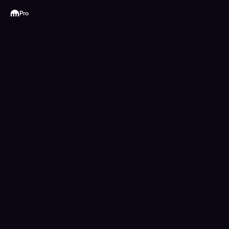
Kraken
Pro