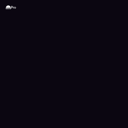
Kraken
Pro