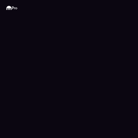
Kraken
Pro