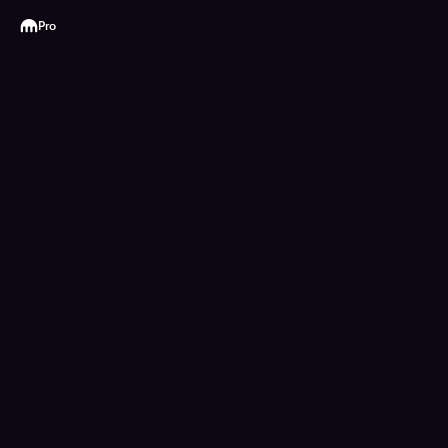
Kraken
Pro