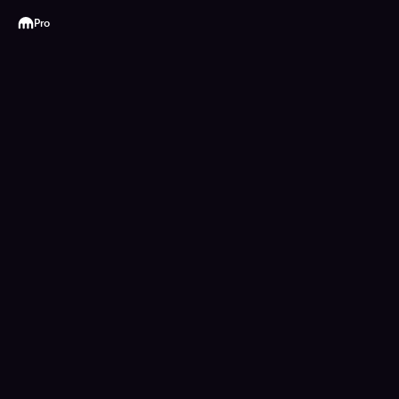
Kraken
Pro