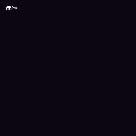
Kraken
Pro