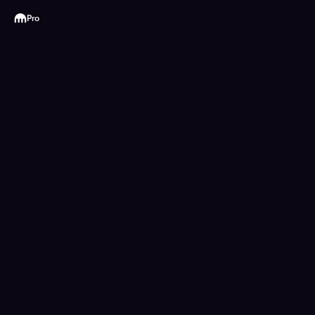
Kraken
Pro