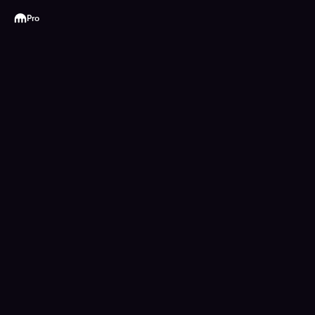
Kraken
Pro