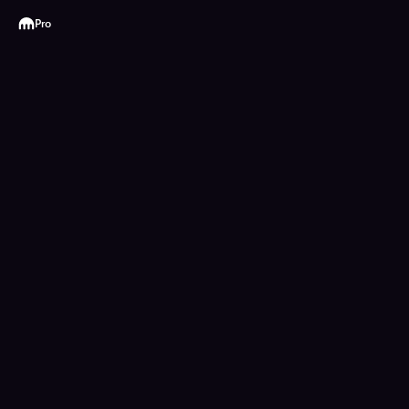
Kraken
Pro