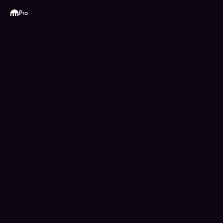
Kraken
Pro