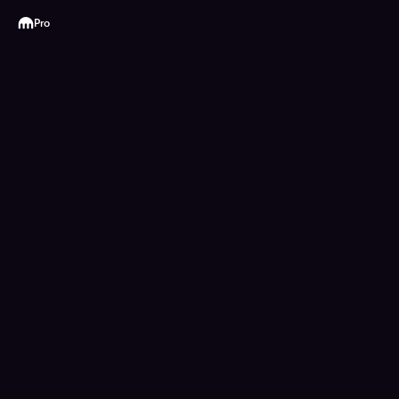
Kraken
Pro