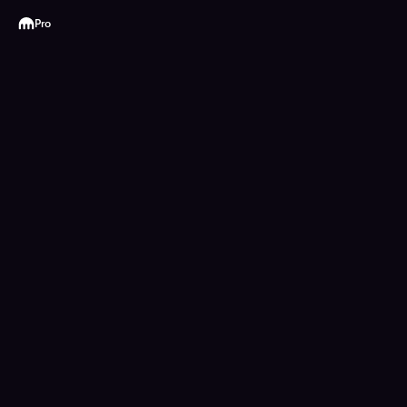
Kraken
Pro