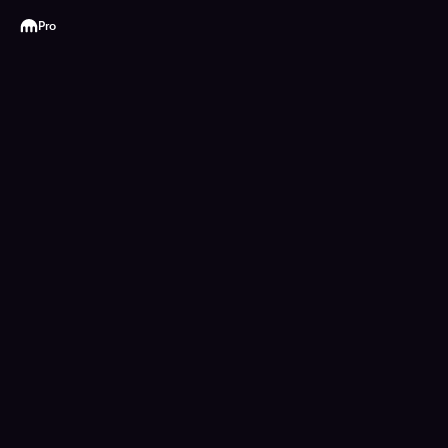
Kraken
Pro