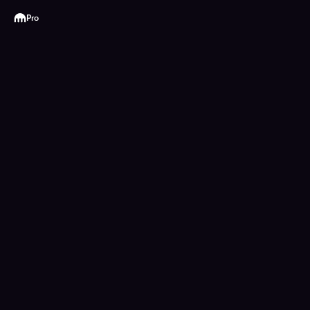
Kraken
Pro