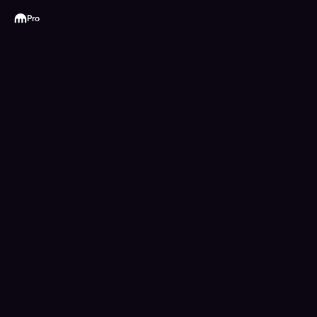
Kraken
Pro