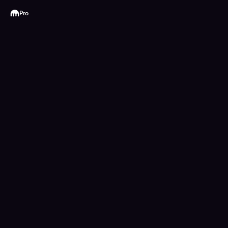
Kraken
Pro