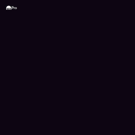
Kraken
Pro