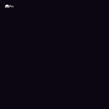
Kraken
Pro