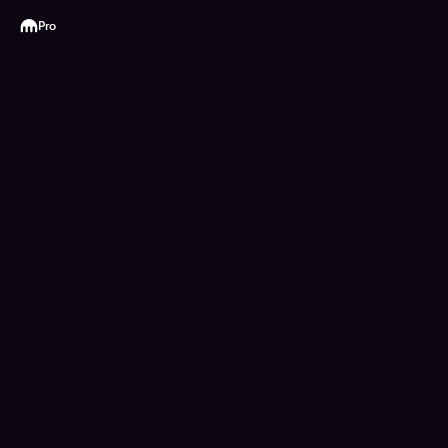
Kraken
Pro