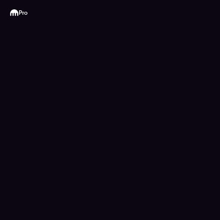
Kraken
Pro