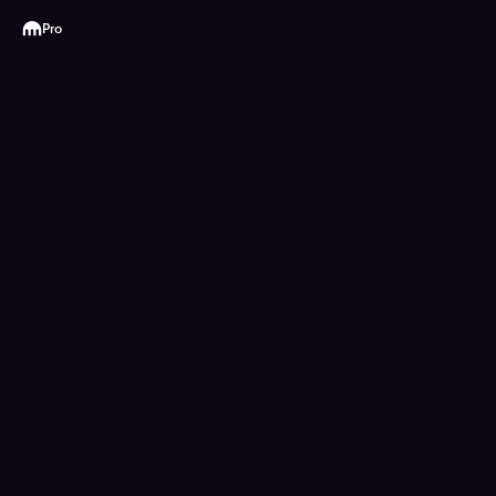
Kraken
Pro