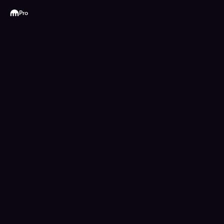
Kraken
Pro