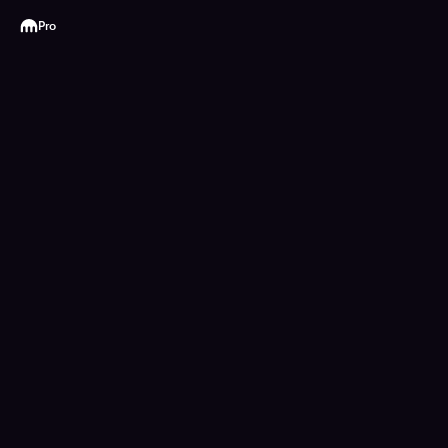
Kraken
Pro