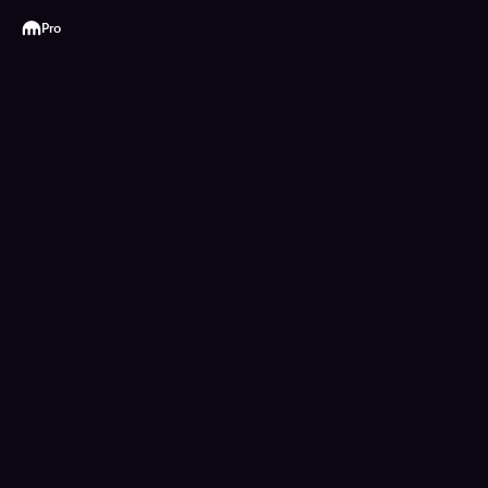
Kraken
Pro